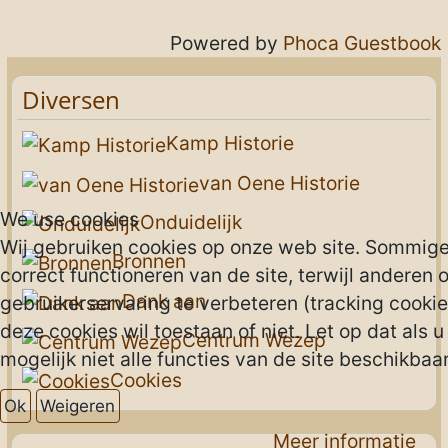
Powered by
Phoca Guestbook
Diversen
Kamp Historie
van Oene Historie
We use cookies
Onduidelijk
Wij gebruiken cookies op onze web site. Sommigen
Bronnen
correct functioneren van de site, terwijl anderen 
Dank aan
gebruikerservaring te verbeteren (tracking cookies
deze cookies wil toestaan of niet. Let op dat als 
Centrum Wezep
mogelijk niet alle functies van de site beschikbaar 
Cookies
Ok
Weigeren
Meer informatie