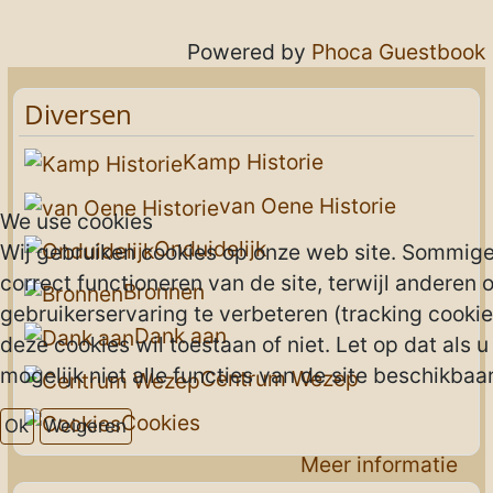
Powered by
Phoca Guestbook
Diversen
Kamp Historie
van Oene Historie
We use cookies
Onduidelijk
Wij gebruiken cookies op onze web site. Sommigen
correct functioneren van de site, terwijl anderen 
Bronnen
gebruikerservaring te verbeteren (tracking cookies
Dank aan
deze cookies wil toestaan of niet. Let op dat als 
mogelijk niet alle functies van de site beschikbaar 
Centrum Wezep
Cookies
Ok
Weigeren
Meer informatie