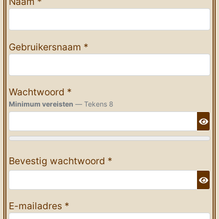
Naam
*
Gebruikersnaam
*
Wachtwoord
*
Minimum vereisten
— Tekens 8
Too
Bevestig wachtwoord
*
Too
E-mailadres
*