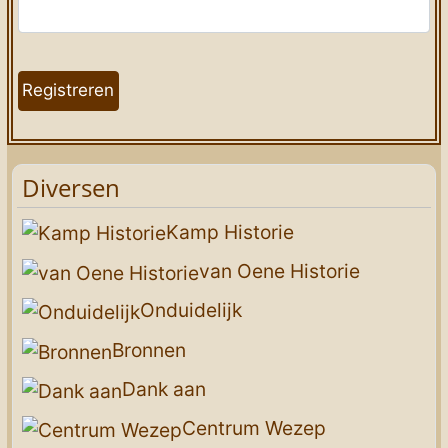
Captcha
*
Registreren
Diversen
Kamp Historie
van Oene Historie
Onduidelijk
Bronnen
Dank aan
Centrum Wezep