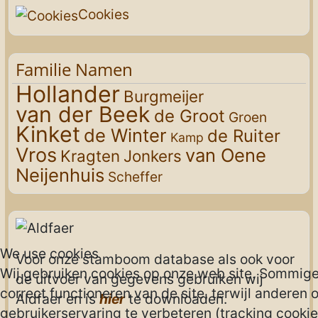
Cookies
Familie Namen
Hollander
Burgmeijer
van der Beek
de Groot
Groen
Kinket
de Winter
de Ruiter
Kamp
Vros
van Oene
Kragten
Jonkers
Neijenhuis
Scheffer
We use cookies
Voor onze stamboom database als ook voor
Wij gebruiken cookies op onze web site. Sommigen
de uitvoer van gegevens gebruiken wij
correct functioneren van de site, terwijl anderen 
Aldfaer en is
hier
te downloaden.
gebruikerservaring te verbeteren (tracking cookies