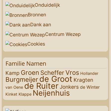
Onduidelijk
Bronnen
Dank aan
Centrum Wezep
Cookies
Familie Namen
Groen
Vros
Scheffer
Kamp
Hollander
de Groot
Burgmeijer
Kragten
de Ruiter
Jonkers
de Winter
van Oene
Neijenhuis
Kinket
Klappe