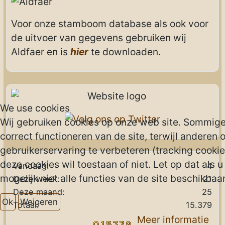
Voor onze stamboom database als ook voor
de uitvoer van gegevens gebruiken wij
Aldfaer en is
hier
te downloaden.
We use cookies
Wij gebruiken cookies op onze web site. Sommigen
correct functioneren van de site, terwijl anderen 
gebruikerservaring te verbeteren (tracking cookies
deze cookies wil toestaan of niet. Let op dat als 
Vandaag:
4
mogelijk niet alle functies van de site beschikbaar 
Deze week:
21
Deze maand:
25
Ok
Weigeren
Totaal:
15.379
Meer informatie