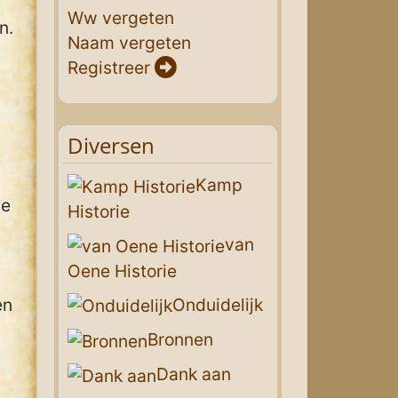
Ww vergeten
n.
Naam vergeten
Registreer
Diversen
t
Kamp
de
Historie
van
Oene Historie
Onduidelijk
en
Bronnen
Dank aan