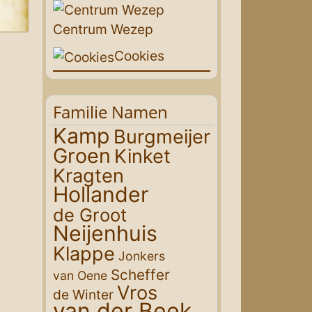
Centrum Wezep
Cookies
Familie Namen
Kamp
Burgmeijer
Groen
Kinket
Kragten
Hollander
de Groot
Neijenhuis
Klappe
Jonkers
Scheffer
van Oene
Vros
de Winter
van der Beek