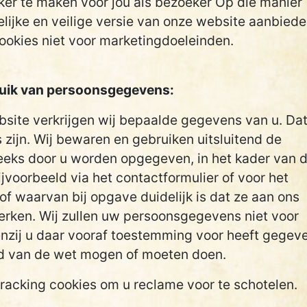
ker te maken voor jou als bezoeker Op die manier
elijke en veilige versie van onze website aanbiede
ookies niet voor marketingdoeleinden.
ruik van persoonsgegevens:
bsite verkrijgen wij bepaalde gegevens van u. Da
ijn. Wij bewaren en gebruiken uitsluitend de
eeks door u worden opgegeven, in het kader van 
jvoorbeeld via het contactformulier of voor het
f waarvan bij opgave duidelijk is dat ze aan ons
erken. Wij zullen uw persoonsgegevens niet voor
enzij u daar vooraf toestemming voor heeft gegev
ond van de wet mogen of moeten doen.
racking cookies om u reclame voor te schotelen.