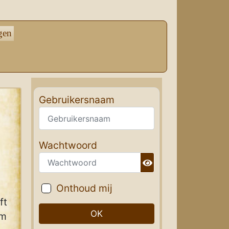
gen
Gebruikersnaam
Wachtwoord
Toon wachtwoord
Onthoud mij
ft
OK
om