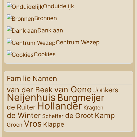
Onduidelijk
Bronnen
Dank aan
Centrum Wezep
Cookies
Familie Namen
van Oene
van der Beek
Jonkers
Neijenhuis
Burgmeijer
Hollander
de Ruiter
Kragten
de Winter
Kamp
de Groot
Scheffer
Vros
Klappe
Groen