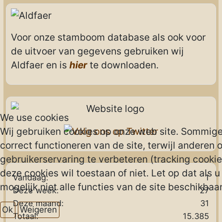
Voor onze stamboom database als ook voor
de uitvoer van gegevens gebruiken wij
Aldfaer en is
hier
te downloaden.
We use cookies
Wij gebruiken cookies op onze web site. Sommigen
correct functioneren van de site, terwijl anderen 
gebruikerservaring te verbeteren (tracking cookies
deze cookies wil toestaan of niet. Let op dat als 
Vandaag:
1
mogelijk niet alle functies van de site beschikbaar 
Deze week:
27
Deze maand:
31
Ok
Weigeren
Totaal:
15.385