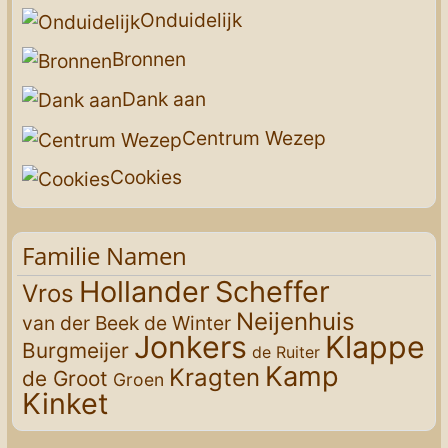
Onduidelijk
Bronnen
Dank aan
Centrum Wezep
Cookies
Familie Namen
Hollander
Scheffer
Vros
Neijenhuis
van der Beek
de Winter
Jonkers
Klappe
Burgmeijer
de Ruiter
Kamp
Kragten
de Groot
Groen
Kinket