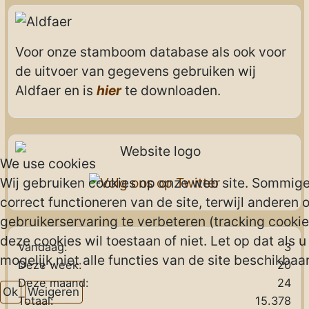
Voor onze stamboom database als ook voor
de uitvoer van gegevens gebruiken wij
Aldfaer en is
hier
te downloaden.
We use cookies
Wij gebruiken cookies op onze web site. Sommigen
correct functioneren van de site, terwijl anderen 
gebruikerservaring te verbeteren (tracking cookies
deze cookies wil toestaan of niet. Let op dat als 
Vandaag:
3
mogelijk niet alle functies van de site beschikbaar 
Deze week:
20
Deze maand:
24
Ok
Weigeren
Totaal:
15.378