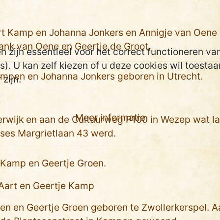
t Kamp en Johanna Jonkers en Annigje van Oene
ank van Oene en Geertje de Groot.
zijn essentieel voor het correct functioneren van
). U kan zelf kiezen of u deze cookies wil toestaan
mpen en Johanna Jonkers geboren in Utrecht.
zijn.
Meer informatie
erwijk en aan de Cultuurweg P100 in Wezep wat la
nses Margrietlaan 43 werd.
 Kamp en Geertje Groen.
 en Geertje Groen geboren te Zwollerkerspel. A