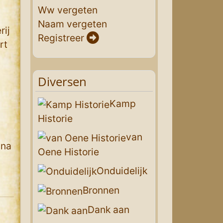
Ww vergeten
Naam vergeten
rij
Registreer
rt
Diversen
Kamp
Historie
van
 na
Oene Historie
Onduidelijk
Bronnen
Dank aan