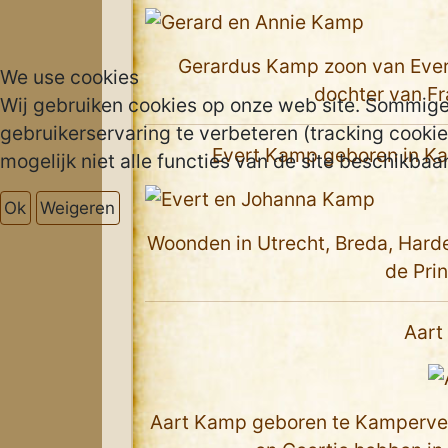
Gerardus Kamp zoon van Ever
We use cookies
dochter van Fr
Wij gebruiken cookies op onze web site. Sommigen 
gebruikerservaring te verbeteren (tracking cookies
Evert Kamp geboren in Ka
mogelijk niet alle functies van de site beschikbaar 
Ok
Weigeren
Woonden in Utrecht, Breda, Hard
de Pri
Aart
Aart Kamp geboren te Kamperveen