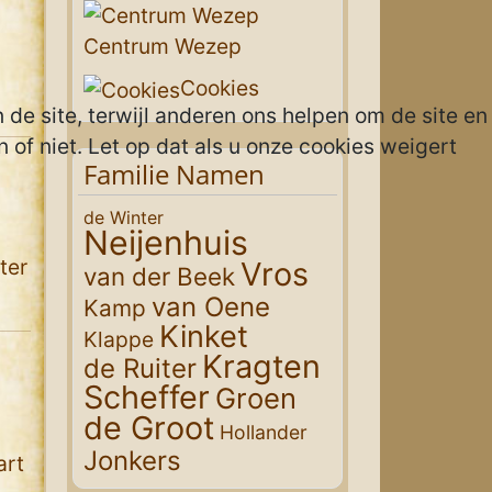
Centrum Wezep
Cookies
 de site, terwijl anderen ons helpen om de site en
 of niet. Let op dat als u onze cookies weigert
Familie Namen
de Winter
Neijenhuis
ter
Vros
van der Beek
van Oene
Kamp
Kinket
Klappe
Kragten
de Ruiter
Scheffer
Groen
de Groot
Hollander
Jonkers
art