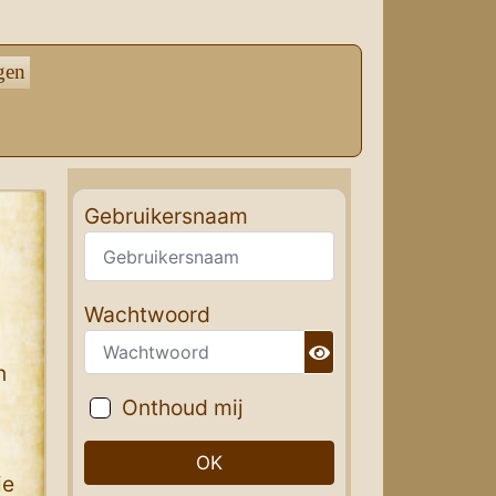
gen
Gebruikersnaam
Wachtwoord
n
Toon wachtwoord
Onthoud mij
OK
ie