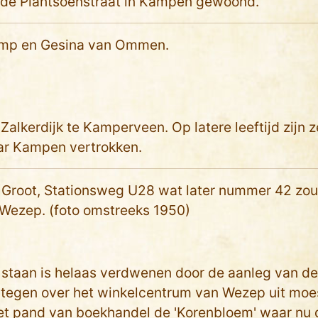
 de Plantsoenstraat in Kampen gewoond.
mp en Gesina van Ommen.
lkerdijk te Kamperveen. Op latere leeftijd zijn z
ar Kampen vertrokken.
 Groot, Stationsweg U28 wat later nummer 42 zo
 Wezep. (foto omstreeks 1950)
 staan is helaas verdwenen door de aanleg van de
 tegen over het winkelcentrum van Wezep uit moe
et pand van boekhandel de 'Korenbloem' waar nu 