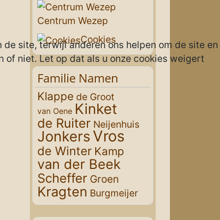
Centrum Wezep
Cookies
 de site, terwijl anderen ons helpen om de site en
 of niet. Let op dat als u onze cookies weigert
Familie Namen
Klappe
de Groot
Kinket
van Oene
de Ruiter
Neijenhuis
Vros
Jonkers
de Winter
Kamp
van der Beek
Scheffer
Groen
Kragten
Burgmeijer