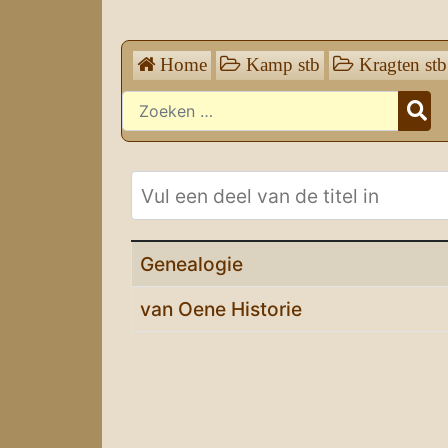
Home
Kamp stb
Kragten stb
Zoeken
Vul een deel van de titel in
Stambomen
Genealogie
van Oene Historie