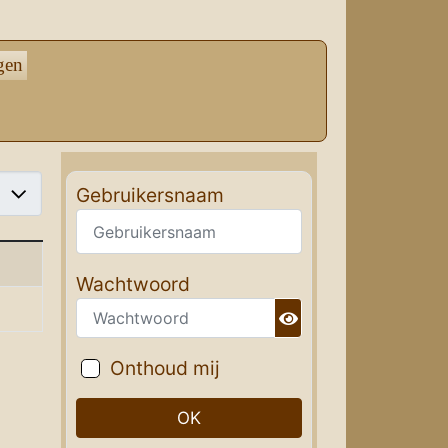
gen
#
Gebruikersnaam
Wachtwoord
Toon wachtwoord
Onthoud mij
OK